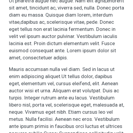
Ut pharetra augue nec augue. Nam elit agna,endrerit
sit amet, tincidunt ac, viverra sed, nulla. Donec porta
diam eu massa. Quisque diam lorem, interdum
vitae,dapibus ac, scelerisque vitae, pede. Donec
eget tellus non erat lacinia fermentum. Donec in
velit vel ipsum auctor pulvinar. Vestibulum iaculis
lacinia est. Proin dictum elementum velit. Fusce
euismod consequat ante. Lorem ipsum dolor sit
amet, consectetuer adipis.
Mauris accumsan nulla vel diam. Sed in lacus ut
enim adipiscing aliquet.Ut tellus dolor, dapibus
eget, elementum vel, cursus eleifend, elit. Aenean
auctor wisi et urna. Aliquam erat volutpat. Duis ac
turpis. Integer rutrum ante eu lacus. Vestibulum
libero nisl, porta vel, scelerisque eget, malesuada at,
neque. Vivamus eget nibh. Etiam cursus leo vel
metus. Nulla facilisi. Aenean nec eros. Vestibulum
ante ipsum primis in faucibus orci luctus et ultrices